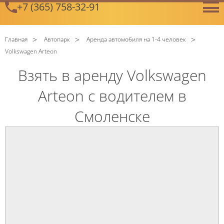
+7 (365) 758-32-91
GetError
Главная
Автопарк
Аренда автомобиля на 1-4 человек
Volkswagen Arteon
Взять в аренду Volkswagen
Arteon с водителем в
C
Политикой конфиденциальности
ознакомлен(а), даю
Смоленске
согласие на обработку моих Персональных данных
C
Политикой конфиденциальности
ознакомлен(а), даю
согласие на обработку моих Персональных данных