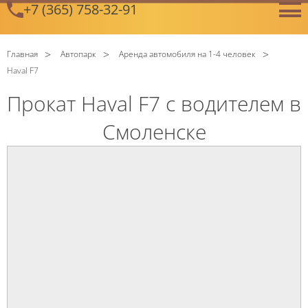
+7 (365) 758-32-91
GetError
Главная
Автопарк
Аренда автомобиля на 1-4 человек
Haval F7
Прокат Haval F7 с водителем в
Смоленске
C
Политикой конфиденциальности
ознакомлен(а), даю
согласие на обработку моих Персональных данных
C
Политикой конфиденциальности
ознакомлен(а), даю
согласие на обработку моих Персональных данных