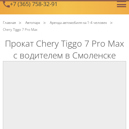
+7 (365) 758-32-91
GetError
Главная
Автопарк
Аренда автомобиля на 1-4 человек
Chery Tiggo 7 Pro Max
Прокат Chery Tiggo 7 Pro Max
с водителем в Смоленске
C
Политикой конфиденциальности
ознакомлен(а), даю
согласие на обработку моих Персональных данных
C
Политикой конфиденциальности
ознакомлен(а), даю
согласие на обработку моих Персональных данных